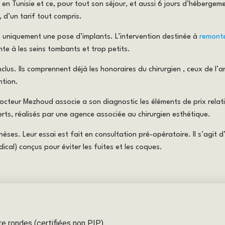
e en Tunisie et ce, pour tout son séjour, et aussi 6 jours d’hébergem
 d’un tarif tout compris.
avec uniquement une pose d’implants. L’intervention destinée à
remonte
ente à les seins tombants et trop petits.
lus. Ils comprennent déjà les honoraires du chirurgien , ceux de l’an
ntion.
docteur Mezhoud associe a son diagnostic les éléments de prix relati
ferts, réalisés par une agence associée au chirurgien esthétique.
thèses. Leur essai est fait en consultation pré-opératoire. Il s’agit
ical) conçus pour éviter les fuites et les coques.
e rondes (certifiées non PIP)