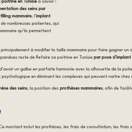
 poitrine en Tunisie
à savoir :
entation des seins par
ofilling mammaire
, l’
implant
n de nombreuses patientes, qui
mammaire qu’ils permettent
 principalement à modifier la taille mammaire pour faire gagner un o
répandues reste de Refaire sa poitrine en Tunisie
par pose d’implant
in d’avoir un galbe en parfaite harmonie avec la silhouette de la pa
psychologique en éliminant les complexes qui peuvent naitre chez 
hèse des seins
, la position des
prothèses mammaires
, afin de facil
e
 Ce montant inclut les prothèses, les frais de consultation, les frais d