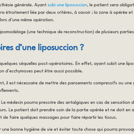
esthésie générale. Ayant
subi une liposuccion
, le patient sera oblig
sera étroitement liée par deux critères, à savoir ; la zone à opérée et
 lors d’une même opération.
lipomodelage (une technique de reconstruction) de plusieurs parties d
ires d’une liposuccion ?
quelques séquelles post-opératoires. En effet, ayant subit une lip
on d’ecchymoses peut être aussi possible.
ment, il est nécessaire de mettre des pansements compressifs ou une 
nflements.
 Le médecin pourra prescrire des antalgiques en cas de sensation d
ours. Le patient doit prendre soin de la partie opérée et ne doit en
et de faire quelques massages pour faire répartir les tissus.
er une bonne hygiène de vie et éviter toute chose qui pourra provo