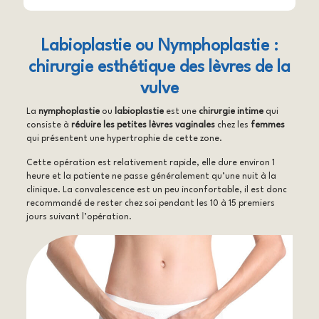
Labioplastie ou Nymphoplastie :
chirurgie esthétique des lèvres de la
vulve
La
nymphoplastie
ou
labioplastie
est une
chirurgie intime
qui
consiste à
réduire les petites lèvres vaginales
chez les
femmes
qui présentent une hypertrophie de cette zone.
Cette opération est relativement rapide, elle dure environ 1
heure et la patiente ne passe généralement qu’une nuit à la
clinique. La convalescence est un peu inconfortable, il est donc
recommandé de rester chez soi pendant les 10 à 15 premiers
jours suivant l’opération.