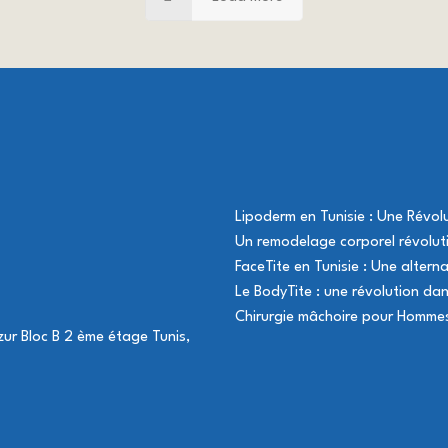
Lipoderm en Tunisie : Une Révo
Un remodelage corporel révoluti
FaceTite en Tunisie : Une alterna
Le BodyTite : une révolution dan
Chirurgie mâchoire pour Hommes 
ur Bloc B 2 ème étage Tunis,