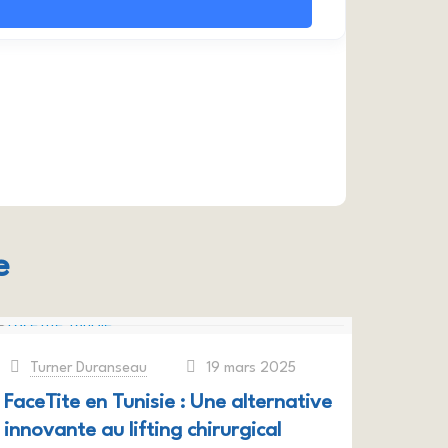
e
Turner Duranseau
19 mars 2025
at
FaceTite en Tunisie : Une alternative
innovante au lifting chirurgical