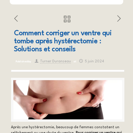
Comment corriger un ventre qui
tombe après hystérectomie :
Solutions et conseils
Turner Duranseau
5 juin 2024
Published by
at
Après une hystérectomie, beaucoup de femmes constatent un
relâchement ou une chute du ventre.
Pour corriger un ventre qui