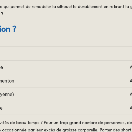
ue qui permet de remodeler la silhouette durablement en retirant la 
 ?
ion ?
ne
A
 menton
A
oyenne)
A
te
A
tivités de beau temps ? Pour un trop grand nombre de personnes, d
ne occasionnée par leur excès de graisse corporelle. Porter des sho