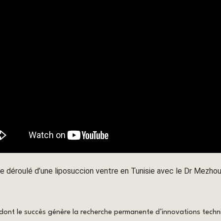
e déroulé d’une liposuccion ventre en Tunisie avec le Dr Mezho
 dont le succès génère la recherche permanente d’innovations techniq