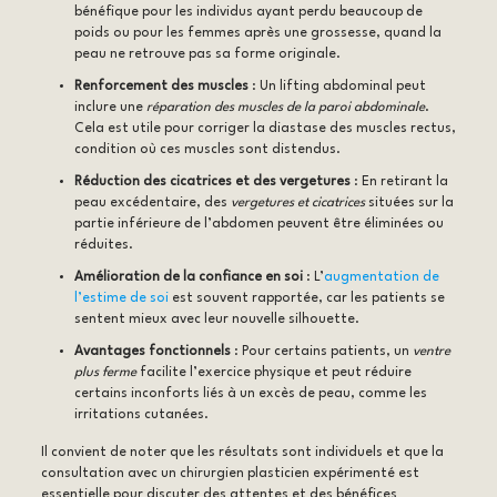
bénéfique pour les individus ayant perdu beaucoup de
poids ou pour les femmes après une grossesse, quand la
peau ne retrouve pas sa forme originale.
Renforcement des muscles
: Un lifting abdominal peut
inclure une
réparation des muscles de la paroi abdominale
.
Cela est utile pour corriger la diastase des muscles rectus,
condition où ces muscles sont distendus.
Réduction des cicatrices et des vergetures
: En retirant la
peau excédentaire, des
vergetures et cicatrices
situées sur la
partie inférieure de l’abdomen peuvent être éliminées ou
réduites.
Amélioration de la confiance en soi
: L’
augmentation de
l’estime de soi
est souvent rapportée, car les patients se
sentent mieux avec leur nouvelle silhouette.
Avantages fonctionnels
: Pour certains patients, un
ventre
plus ferme
facilite l’exercice physique et peut réduire
certains inconforts liés à un excès de peau, comme les
irritations cutanées.
Il convient de noter que les résultats sont individuels et que la
consultation avec un chirurgien plasticien expérimenté est
essentielle pour discuter des attentes et des bénéfices