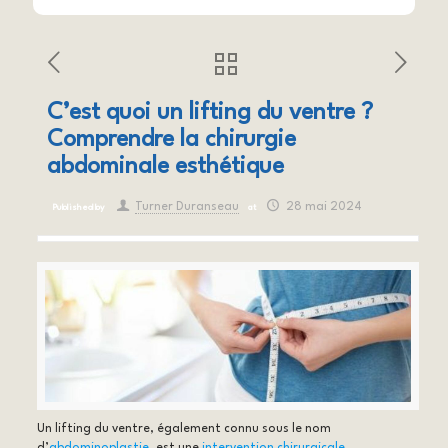
C’est quoi un lifting du ventre ?
Comprendre la chirurgie
abdominale esthétique
Turner Duranseau
28 mai 2024
Published by
at
Un lifting du ventre, également connu sous le nom
d’
abdominoplastie
, est une
intervention chirurgicale